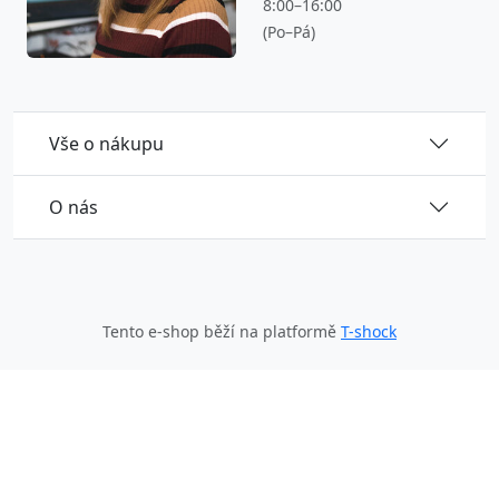
8:00–16:00
(Po–Pá)
Vše o nákupu
O nás
Tento e-shop běží na platformě
T-shock