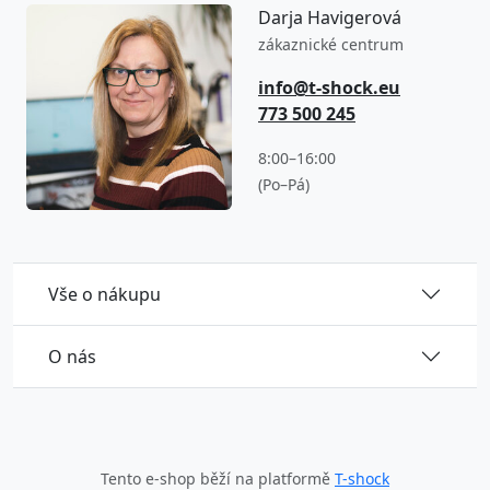
Darja Havigerová
zákaznické centrum
info@t-shock.eu
773 500 245
8:00–16:00
(Po–Pá)
Vše o nákupu
O nás
Tento e-shop běží na platformě
T-shock