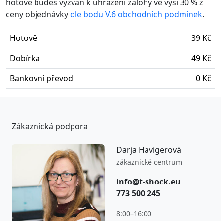
hotově budeš vyzván k uhrazení zálohy ve výši 30 % z
ceny objednávky
dle bodu V.6 obchodních podmínek
.
Hotově
39 Kč
Dobírka
49 Kč
Bankovní převod
0 Kč
Zákaznická podpora
Darja Havigerová
zákaznické centrum
info@t-shock.eu
773 500 245
8:00–16:00