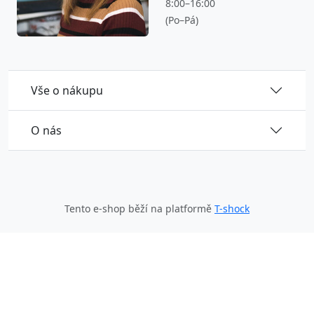
8:00–16:00
(Po–Pá)
Vše o nákupu
O nás
Tento e-shop běží na platformě
T-shock