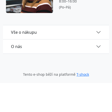
8:00–16:00
(Po–Pá)
Vše o nákupu
O nás
Tento e-shop běží na platformě
T-shock