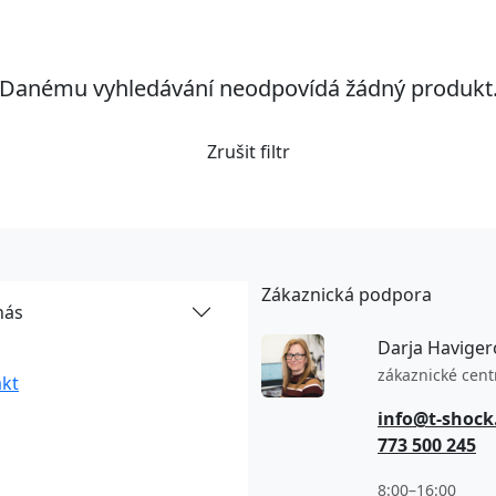
Danému vyhledávání neodpovídá žádný produkt
Zrušit filtr
Zákaznická podpora
nás
Darja Haviger
zákaznické cen
kt
info@t-shock
773 500 245
8:00–16:00